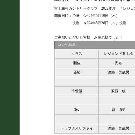
富士箱根カントリークラブ 2022年度 「レジ
開催日時：予選 令和4年5月19日（木）
決勝 令和4年5月26日（木）決勝
ご参加いただいた皆様 お疲れ様でした！
コンペ結果
クラス
レジェンド選手権
順位
氏名
優勝
渡部 美歳男
準優勝
安西 敏
3位
扇 徳男
トップクオリファイ
渡部 美歳男