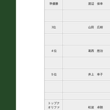
準優勝
渡辺 保幸
3位
山田 広樹
４位
葛西 悠治
５位
井上 幸子
トップク
オリファ
松波 卓朗