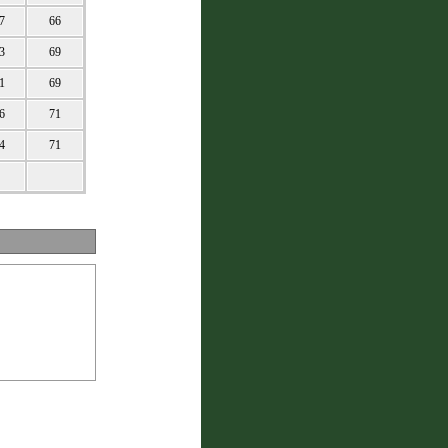
7
66
3
69
1
69
6
71
4
71