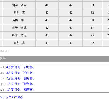
熊澤 健吉
41
42
83
1
熊谷 真
40
42
82
1
高橋 雄一
43
47
90
2
金子 健児
42
45
87
1
鈴木 寛之
46
49
95
2
熊谷 真
40
42
82
:03:49 ]
報告
4月度 月例 「卯月杯」
:49 ]
3月度 月例 「弥生杯」
:18 ]
2月度 月例 「如月杯」
:54 ]
1月度 月例 「新年杯」
:08 ]
1月度 月例 「初夢杯」
:26 ]
ンデックスに戻る