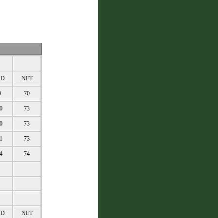
.D
NET
9
70
0
73
0
73
1
73
4
74
.D
NET