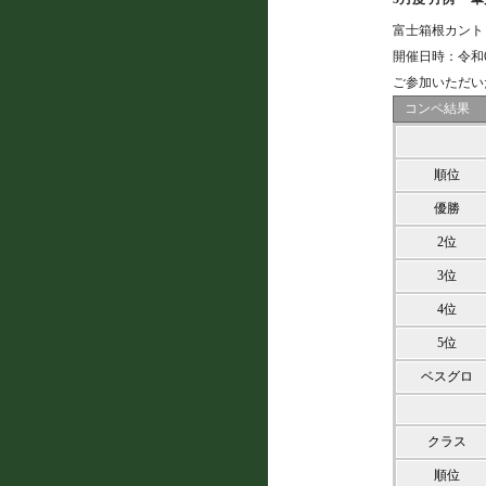
富士箱根カントリ
開催日時：令和
ご参加いただい
コンペ結果
順位
優勝
2位
3位
4位
5位
ベスグロ
クラス
順位