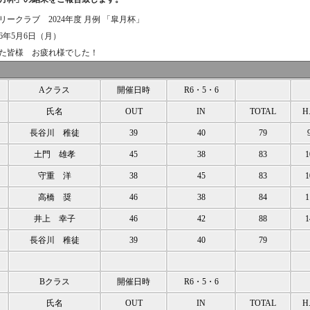
ークラブ 2024年度 月例 「皐月杯」
6年5月6日（月）
た皆様 お疲れ様でした！
Aクラス
開催日時
R6・5・6
氏名
OUT
IN
TOTAL
H
長谷川 稚徒
39
40
79
土門 雄孝
45
38
83
1
守重 洋
38
45
83
1
高橋 奨
46
38
84
1
井上 幸子
46
42
88
1
長谷川 稚徒
39
40
79
Bクラス
開催日時
R6・5・6
氏名
OUT
IN
TOTAL
H