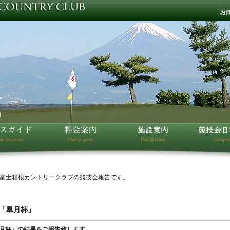
富士箱根カントリークラブの競技会報告です。
 「皐月杯」
「皐月杯」の結果をご報告致します。