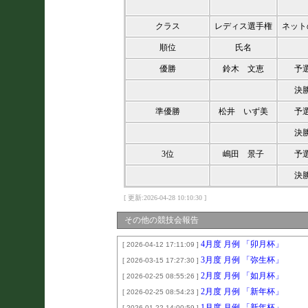
クラス
レディス選手権
ネット
順位
氏名
優勝
鈴木 文恵
予
決
準優勝
松井 いず美
予
決
3位
嶋田 景子
予
決
[ 更新:2026-04-28 10:10:30 ]
その他の競技会報告
4月度 月例 「卯月杯」
[ 2026-04-12 17:11:09 ]
3月度 月例 「弥生杯」
[ 2026-03-15 17:27:30 ]
2月度 月例 「如月杯」
[ 2026-02-25 08:55:26 ]
2月度 月例 「新年杯」
[ 2026-02-25 08:54:23 ]
1月度 月例 「新年杯」
[ 2026-01-22 14:00:59 ]