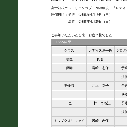
富士箱根カントリークラブ 2026年度 「レデ
開催日時：予選 令和8年4月19日（日）
決勝 令和8年4月26日（日）
ご参加いただいた皆様 お疲れ様でした！
コンペ結果
クラス
レディス選手権
グロス
順位
氏名
優勝
岩崎 志保
予
決
準優勝
井上 幸子
予
決
3位
下村 まち江
予
決
トップクオリファイ
岩崎 志保